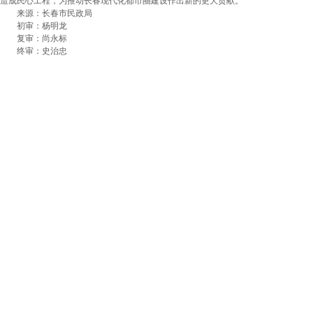
造成民心工程，为推动长春现代化都市圈建设作出新的更大贡献。
来源：长春市民政局
初审：杨明龙
复审：尚永标
终审：史治忠