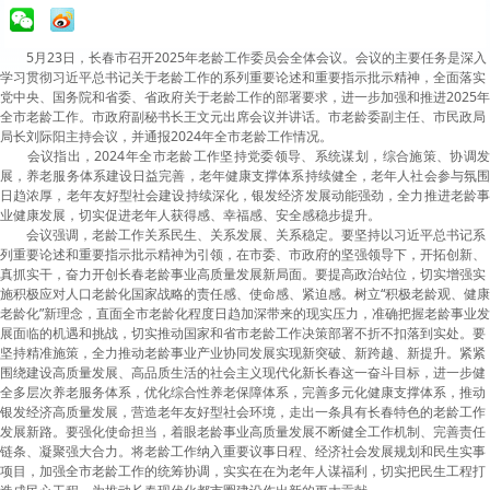
5月23日，长春市召开2025年老龄工作委员会全体会议。会议的主要任务是深入
学习贯彻习近平总书记关于老龄工作的系列重要论述和重要指示批示精神，全面落实
党中央、国务院和省委、省政府关于老龄工作的部署要求，进一步加强和推进2025年
全市老龄工作。市政府副秘书长王文元出席会议并讲话。市老龄委副主任、市民政局
局长刘际阳主持会议，并通报2024年全市老龄工作情况。
会议指出，2024年全市老龄工作坚持党委领导、系统谋划，综合施策、协调
展，养老服务体系建设日益完善，老年健康支撑体系持续健全，老年人社会参与氛围
日趋浓厚，老年友好型社会建设持续深化，银发经济发展动能强劲，全力推进老龄事
业健康发展，切实促进老年人获得感、幸福感、安全感稳步提升。
会议强调，老龄工作关系民生、关系发展、关系稳定。要坚持以习近平总书记系
列重要论述和重要指示批示精神为引领，在市委、市政府的坚强领导下，开拓创新、
真抓实干，奋力开创长春老龄事业高质量发展新局面。
要提高政治站位，切实增强实
施积极应对人口老龄化国家战略的责任感、使命感、紧迫感。
树立“积极老龄观、健康
老龄化”新理念，直面全市老龄化程度日趋加深带来的现实压力，准确把握老龄事业发
展面临的机遇和挑战，切实推动国家和省市老龄工作决策部署不折不扣落到实处。
要
坚持精准施策，全力推动老龄事业产业协同发展实现新突破、新跨越、新提升。
紧紧
围绕建设高质量发展、高品质生活的社会主义现代化新长春这一奋斗目标，进一步健
全多层次养老服务体系，优化综合性养老保障体系，完善多元化健康支撑体系，推动
银发经济高质量发展，营造老年友好型社会环境，走出一条具有长春特色的老龄工作
发展新路。
要强化使命担当，着眼老龄事业高质量发展不断健全工作机制、完善责任
链条、凝聚强大合力。
将老龄工作纳入重要议事日程、经济社会发展规划和民生实事
项目，加强全市老龄工作的统筹协调，实实在在为老年人谋福利，切实把民生工程打