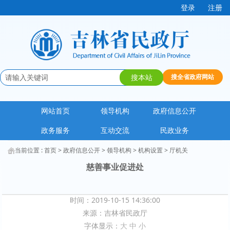
登录
注册
网站首页
领导机构
政府信息公开
政务服务
互动交流
民政业务
当前位置 :
首页
>
政府信息公开
>
领导机构
>
机构设置
>
厅机关
慈善事业促进处
时间：2019-10-15 14:36:00
来源：
吉林省民政厅
字体显示：
大
中
小